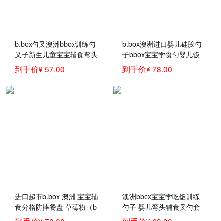
b.box勺叉澳洲bbox训练勺
b.box澳洲进口婴儿硅胶勺
叉子新生儿童宝宝辅食弯头
子bbox宝宝学食勺婴儿饭
汤饭叉勺餐具套装 红橙色
勺儿童汤勺软勺
到手价¥ 57.00
到手价¥ 78.00
勺叉 官方认证
进口超市b.box 澳洲 宝宝辅
澳洲bbox宝宝学吃饭训练
食分格防摔餐盘 草莓粉（b
勺子 婴儿弯头辅食叉勺套
box婴儿学食碗 儿童辅食分
装儿童餐具b.box