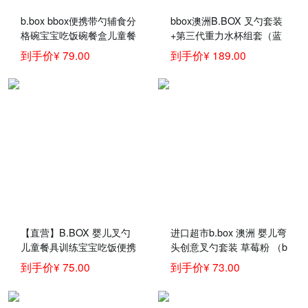
b.box bbox便携带勺辅食分
bbox澳洲B.BOX 叉勺套装
格碗宝宝吃饭碗餐盒儿童餐
+第三代重力水杯组套（蓝
具套装 蓝绿色 授权保证
绿）儿童餐具
到手价¥ 79.00
到手价¥ 189.00
【直营】B.BOX 婴儿叉勺
进口超市b.box 澳洲 婴儿弯
儿童餐具训练宝宝吃饭便携
头创意叉勺套装 草莓粉 （b
叉子汤勺趣味装
box训练勺 宝宝儿童餐具叉
到手价¥ 75.00
到手价¥ 73.00
子勺子）