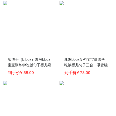
胶餐盘红色
贝博士（b.box）澳洲bbox
澳洲bbox叉勺宝宝训练学
宝宝训练学吃饭勺子婴儿弯
吃饭婴儿勺子三合一吸管碗
头辅食碗叉勺套装儿童餐具
辅食勺儿童餐具
到手价¥ 58.00
到手价¥ 73.00
黄灰（带叉勺盒）