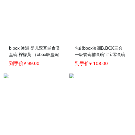
b.box 澳洲 婴儿双耳辅食吸
包邮bbox澳洲B.BOX三合
盘碗 柠檬黄 （bbox吸盘碗
一吸管碗辅食碗宝宝零食碗
宝宝餐具套装 带硅胶勺）
儿童餐具红橙色
到手价¥ 99.00
到手价¥ 108.00