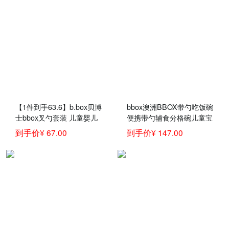
【1件到手63.6】b.box贝博
bbox澳洲BBOX带勺吃饭碗
士bbox叉勺套装 儿童婴儿
便携带勺辅食分格碗儿童宝
叉子勺子弯头勺 宝宝儿童
宝防摔餐具套装
到手价¥ 67.00
到手价¥ 147.00
餐具训练勺 柠檬黄