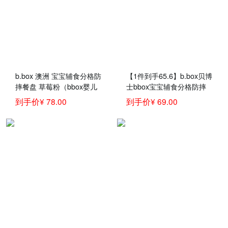
b.box 澳洲 宝宝辅食分格防
【1件到手65.6】b.box贝博
摔餐盘 草莓粉（bbox婴儿
士bbox宝宝辅食分格防摔
学食碗 儿童辅食分隔餐
餐具bbox婴儿学食碗儿童
到手价¥ 78.00
到手价¥ 69.00
具）
分隔餐盘 海水蓝