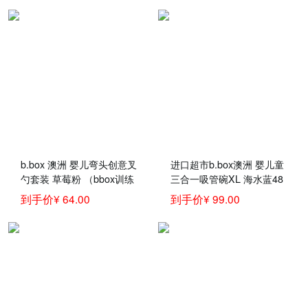
色
b.box 澳洲 婴儿弯头创意叉
进口超市b.box澳洲 婴儿童
勺套装 草莓粉 （bbox训练
三合一吸管碗XL 海水蓝48
勺 宝宝儿童餐具叉子勺
0ml（bbox辅食吸管碗宝宝
到手价¥ 64.00
到手价¥ 99.00
子）
零食碗）