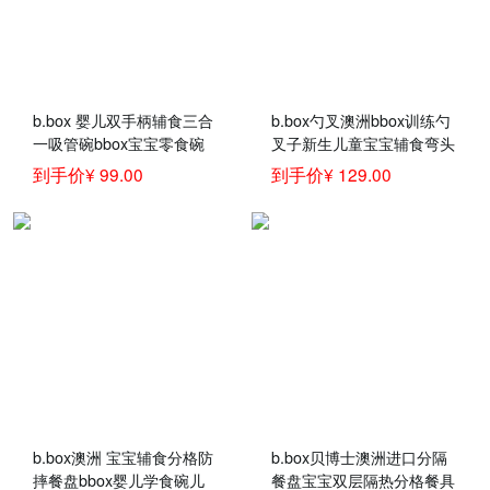
b.box 婴儿双手柄辅食三合
b.box勺叉澳洲bbox训练勺
一吸管碗bbox宝宝零食碗
叉子新生儿童宝宝辅食弯头
紫黄色 辅食餐具
汤饭叉勺餐具套装 红色吸
到手价¥ 99.00
到手价¥ 129.00
管碗+勺叉套装 官方认证
b.box澳洲 宝宝辅食分格防
b.box贝博士澳洲进口分隔
摔餐盘bbox婴儿学食碗儿
餐盘宝宝双层隔热分格餐具