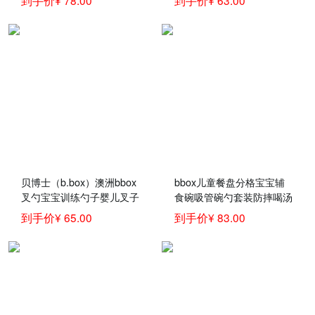
到手价¥ 78.00
到手价¥ 63.00
隔餐具）
贝博士（b.box）澳洲bbox
bbox儿童餐盘分格宝宝辅
叉勺宝宝训练勺子婴儿叉子
食碗吸管碗勺套装防摔喝汤
新生儿童练习学吃饭勺弯头
碗婴儿童训练学吃饭碗宝宝
到手价¥ 65.00
到手价¥ 83.00
歪把辅食餐具套装 紫黄色
碗勺子叉子儿童餐具套装
叉勺套装
三合一碗-红橙