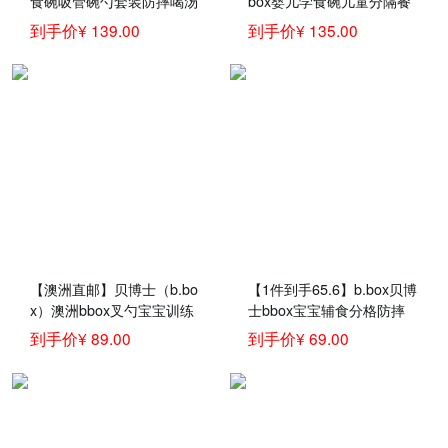
食碗吸管碗勺套装防摔喝汤
box婴儿学食碗儿童分隔餐
碗婴儿童训练学吃饭碗宝宝
盘 +勺叉套装 bbox宝宝吃
到手价¥ 139.00
到手价¥ 135.00
碗勺子叉子儿童餐具套装
饭组合套装 柠檬黄
红橙套餐
【澳洲直邮】贝博士（b.bo
【1件到手65.6】b.box贝博
x）澳洲bbox叉勺宝宝训练
士bbox宝宝辅食分格防摔
勺子 儿童辅食餐具套装 黄
餐具bbox婴儿学食碗儿童
到手价¥ 89.00
到手价¥ 69.00
灰色叉勺套装
分隔餐盘 草莓粉