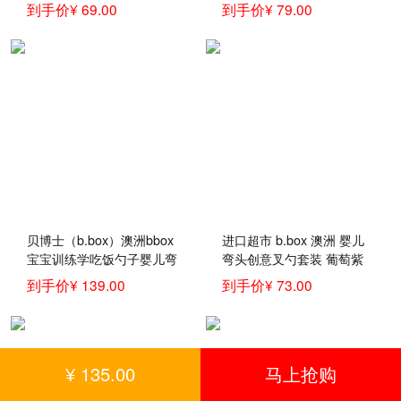
黄灰色套装 儿童餐具训练
吸管碗辅食零食碗240ML宝
到手价¥ 69.00
到手价¥ 79.00
勺
宝餐具 紫黄色
贝博士（b.box）澳洲bbox
进口超市 b.box 澳洲 婴儿
宝宝训练学吃饭勺子婴儿弯
弯头创意叉勺套装 葡萄紫
头辅食碗叉勺套装儿童餐具
（bbox训练勺 宝宝儿童餐
到手价¥ 139.00
到手价¥ 73.00
黄灰叉勺套装+Bumkins硅
具叉子勺子）
胶餐盘
¥ 135.00
马上抢购