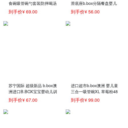
食碗吸管碗勺套装防摔喝汤
滑底座b.box分隔餐盘婴儿
碗婴儿童训练学吃饭碗宝宝
练习学食碗 餐盘黄灰色
到手价¥ 69.00
到手价¥ 56.00
碗勺子叉子儿童餐具套装
叉勺-红橙
苏宁国际 超级新品 b.box澳
进口超市b.box澳洲 婴儿童
洲进口B.BOX宝宝婴幼儿训
三合一吸管碗XL 草莓粉48
练学吃饭婴儿辅食叉勺套装
0ml（bbox辅食吸管碗宝宝
到手价¥ 67.00
到手价¥ 99.00
儿童餐具 孕婴童餐具 绿紫
零食碗）
色