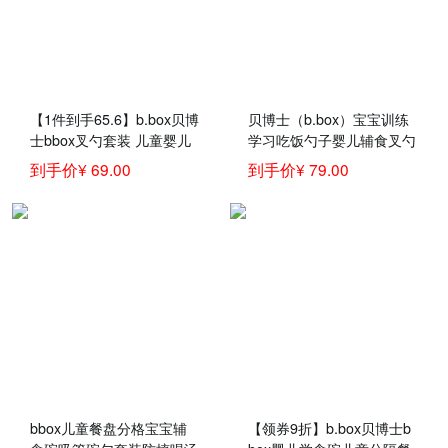
【1件到手65.6】b.box贝博
贝博士（b.box）宝宝训练
士bbox叉勺套装 儿童婴儿
学习吃饭勺子婴儿辅食叉勺
叉子勺子弯头勺 宝宝儿童
套装三合一辅食吸管碗儿童
到手价¥ 69.00
到手价¥ 79.00
餐具训练勺 葡萄紫
餐具新 bbox叉勺-红橙
bbox儿童餐盘分格宝宝辅
【领券9折】b.box贝博士b