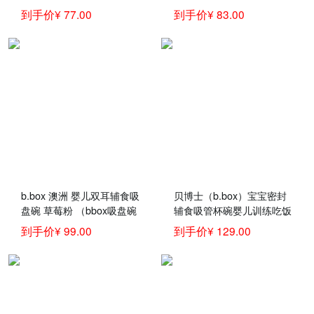
童分隔餐具
盘耐摔防滑碗
到手价¥ 77.00
到手价¥ 83.00
b.box 澳洲 婴儿双耳辅食吸
贝博士（b.box）宝宝密封
盘碗 草莓粉 （bbox吸盘碗
辅食吸管杯碗婴儿训练吃饭
宝宝餐具套装 带硅胶勺）
喝汤叉勺子保温碗套装零食
到手价¥ 99.00
到手价¥ 129.00
碗澳洲bbox儿童餐具 黄灰
吸管碗+叉勺套装