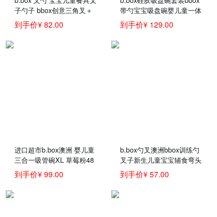
子勺子 bbox创意三角叉＋
带勺宝宝吸盘碗婴儿童一体
勺套装 橙红色
式硅胶喂食套装超强力吸盘
到手价¥ 82.00
到手价¥ 129.00
碗 黄灰色
进口超市b.box澳洲 婴儿童
b.box勺叉澳洲bbox训练勺
三合一吸管碗XL 草莓粉48
叉子新生儿童宝宝辅食弯头
0ml（bbox辅食吸管碗宝宝
汤饭叉勺餐具套装 蓝绿色
到手价¥ 99.00
到手价¥ 57.00
零食碗）
勺叉 官方认证