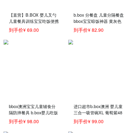
【直营】B.BOX 婴儿叉勺
b.box 分餐盘 儿童分隔餐盘
儿童餐具训练宝宝吃饭便携
bbox宝宝晾饭神器 黄灰色
叉子汤勺趣味装
到手价¥ 69.00
到手价¥ 82.90
bbox澳洲宝宝儿童辅食分
进口超市b.box澳洲 婴儿童
隔防摔餐具 b.box婴儿吃饭
三合一吸管碗XL 葡萄紫48
托盘
0ml（bbox辅食吸管碗宝宝
到手价¥ 98.00
到手价¥ 99.00
零食碗）