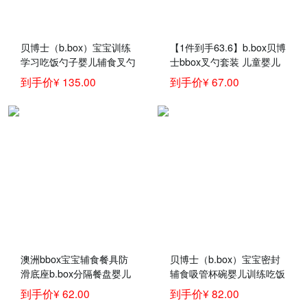
贝博士（b.box）宝宝训练
【1件到手63.6】b.box贝博
学习吃饭勺子婴儿辅食叉勺
士bbox叉勺套装 儿童婴儿
套装三合一辅食吸管碗儿童
叉子勺子弯头勺 宝宝儿童
到手价¥ 135.00
到手价¥ 67.00
餐具新 bbox叉勺+碗-红橙
餐具训练勺 海水蓝
澳洲bbox宝宝辅食餐具防
贝博士（b.box）宝宝密封
滑底座b.box分隔餐盘婴儿
辅食吸管杯碗婴儿训练吃饭
练习学食碗 新 bbox餐盘蓝
喝汤叉勺子保温碗套装零食
到手价¥ 62.00
到手价¥ 82.00
绿色
碗澳洲bbox儿童餐具 红橙