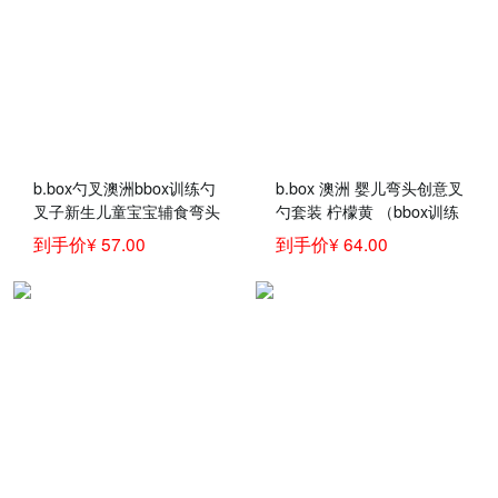
b.box勺叉澳洲bbox训练勺
b.box 澳洲 婴儿弯头创意叉
叉子新生儿童宝宝辅食弯头
勺套装 柠檬黄 （bbox训练
汤饭叉勺餐具套装 黄灰色
勺 宝宝儿童餐具叉子勺
到手价¥ 57.00
到手价¥ 64.00
勺叉 官方认证
子）