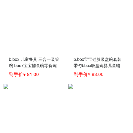
b.box 儿童餐具 三合一吸管
b.box宝宝硅胶吸盘碗套装
碗 bbox宝宝辅食碗零食碗
带勺bbox吸盘碗婴儿童辅
婴儿碗 海蓝色
食碗勺一体式硅胶喂食套装
到手价¥ 81.00
到手价¥ 83.00
黄色