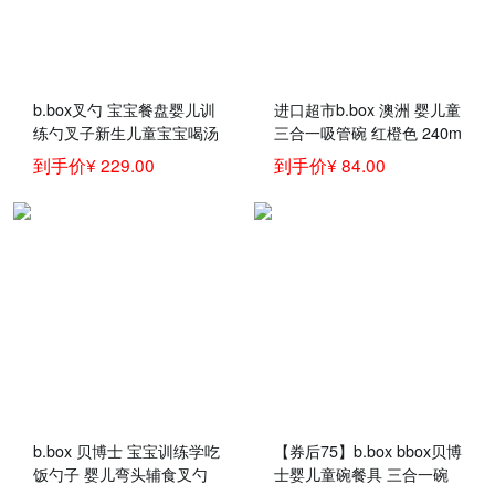
b.box叉勺 宝宝餐盘婴儿训
进口超市b.box 澳洲 婴儿童
练勺叉子新生儿童宝宝喝汤
三合一吸管碗 红橙色 240m
吸管碗辅食弯头汤饭叉勺餐
l（bbox辅食吸管碗宝宝零
到手价¥ 229.00
到手价¥ 84.00
具套装 餐盘bumkins+叉勺
食碗）
碗bbox-蓝绿
b.box 贝博士 宝宝训练学吃
【券后75】b.box bbox贝博
饭勺子 婴儿弯头辅食叉勺
士婴儿童碗餐具 三合一碗