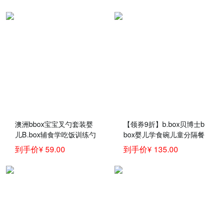
硅胶勺）
具）
澳洲bbox宝宝叉勺套装婴
【领券9折】b.box贝博士b
儿B.box辅食学吃饭训练勺
box婴儿学食碗儿童分隔餐
子弯头儿童餐具 黄灰色
盘 +勺叉套装 bbox宝宝吃
到手价¥ 59.00
到手价¥ 135.00
饭组合套装 葡萄紫