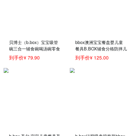
贝博士（b.box）宝宝吸管
bbox澳洲宝宝餐盘婴儿童
碗三合一辅食碗喝汤碗零食
餐具B.BOX辅食分格防摔儿
碗儿童餐具套装新款 bbox
童训练学食碗盘
到手价¥ 79.90
到手价¥ 125.00
三合一吸管碗-红橙
b.box 叉勺 宝宝儿童餐具叉
b.box硅胶吸盘碗套装bbox