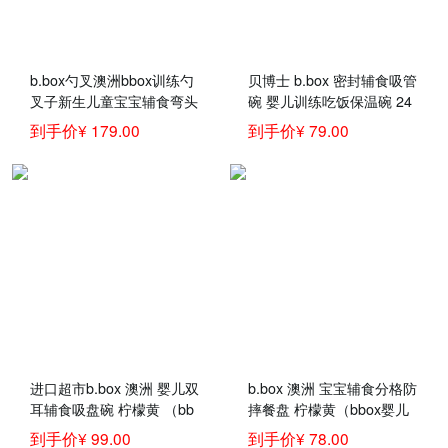
b.box勺叉澳洲bbox训练勺
贝博士 b.box 密封辅食吸管
叉子新生儿童宝宝辅食弯头
碗 婴儿训练吃饭保温碗 24
汤饭叉勺餐具套装 勺叉+吸
0ml
到手价¥ 179.00
到手价¥ 79.00
管碗+餐盘-黄灰色 官方认
证
进口超市b.box 澳洲 婴儿双
b.box 澳洲 宝宝辅食分格防
耳辅食吸盘碗 柠檬黄 （bb
摔餐盘 柠檬黄（bbox婴儿
ox吸盘碗 宝宝餐具套装 带
学食碗 儿童辅食分隔餐
到手价¥ 99.00
到手价¥ 78.00