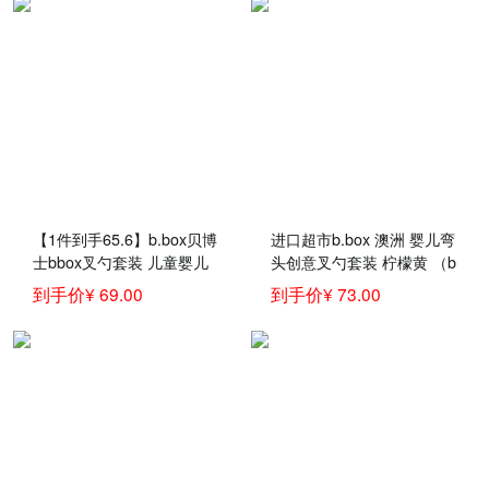
【1件到手65.6】b.box贝博
进口超市b.box 澳洲 婴儿弯
士bbox叉勺套装 儿童婴儿
头创意叉勺套装 柠檬黄 （b
叉子勺子弯头勺 宝宝儿童
box训练勺 宝宝儿童餐具叉
到手价¥ 69.00
到手价¥ 73.00
餐具训练勺 草莓粉
子勺子）