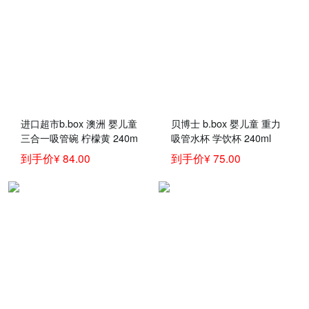
进口超市b.box 澳洲 婴儿童
贝博士 b.box 婴儿童 重力
三合一吸管碗 柠檬黄 240m
吸管水杯 学饮杯 240ml
l （bbox辅食吸食宝宝零食
到手价¥ 84.00
到手价¥ 75.00
碗）