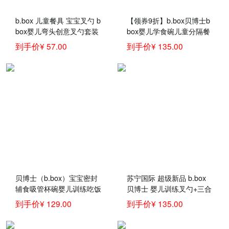
b.box 儿童餐具 宝宝叉勺 b
【领券9折】b.box贝博士b
box婴儿弯头创意叉勺套装
box婴儿学食碗儿童分隔餐
海蓝色宝宝训练叉勺
盘 +勺叉套装 bbox宝宝吃
到手价¥ 57.00
到手价¥ 135.00
饭组合套装 草莓粉
贝博士（b.box）宝宝密封
苏宁国际 超级新品 b.box
辅食吸管杯碗婴儿训练吃饭
贝博士 婴儿训练叉勺+三合
喝汤叉勺子保温碗套装零食
一吸管碗 儿童餐具宝宝吃
到手价¥ 129.00
到手价¥ 135.00
碗澳洲bbox儿童餐具 蓝绿
饭叉子 辅食碗 套装 【购买
吸管碗+叉勺套装
请备注颜色】