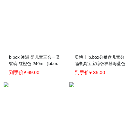
b.box 澳洲 婴儿童三合一吸
贝博士 b.box分餐盘儿童分
管碗 红橙色 240ml（bbox
隔餐具宝宝晾饭神器海蓝色
辅食吸管碗宝宝零食碗）
到手价¥ 69.00
到手价¥ 85.00