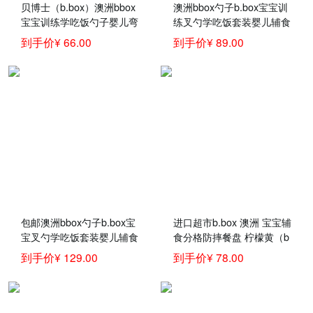
贝博士（b.box）澳洲bbox
澳洲bbox勺子b.box宝宝训
宝宝训练学吃饭勺子婴儿弯
练叉勺学吃饭套装婴儿辅食
头辅食碗叉勺套装b.box儿
碗勺儿童餐具
到手价¥ 66.00
到手价¥ 89.00
童餐具 红橙叉勺（带叉勺
盒）
包邮澳洲bbox勺子b.box宝
进口超市b.box 澳洲 宝宝辅
宝叉勺学吃饭套装婴儿辅食
食分格防摔餐盘 柠檬黄（b
碗勺儿童餐具
box婴儿学食碗 儿童辅食分
到手价¥ 129.00
到手价¥ 78.00
隔餐具）