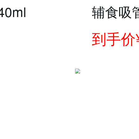
0ml
辅食吸
饭喝汤
到手价¥ 
零食碗澳
红橙色