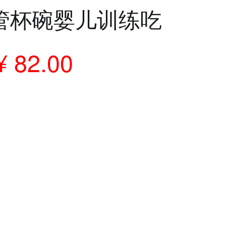
管杯碗婴儿训练吃
叉勺子保温碗套装
82.00
洲bbox儿童餐具