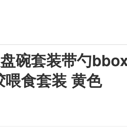
胶吸盘碗套装带勺bb
喂食套装 黄色