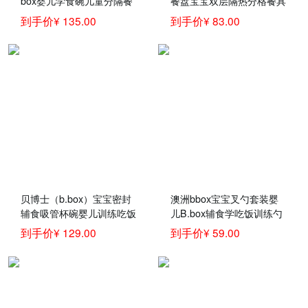
box婴儿学食碗儿童分隔餐
餐盘宝宝双层隔热分格餐具
盘 +勺叉套装 bbox宝宝吃
盘耐摔防滑碗
到手价¥ 135.00
到手价¥ 83.00
饭组合套装 柠檬黄
贝博士（b.box）宝宝密封
澳洲bbox宝宝叉勺套装婴
辅食吸管杯碗婴儿训练吃饭
儿B.box辅食学吃饭训练勺
喝汤叉勺子保温碗套装零食
子弯头儿童餐具 黄灰色
到手价¥ 129.00
到手价¥ 59.00
碗澳洲bbox儿童餐具 黄灰
吸管碗+叉勺套装