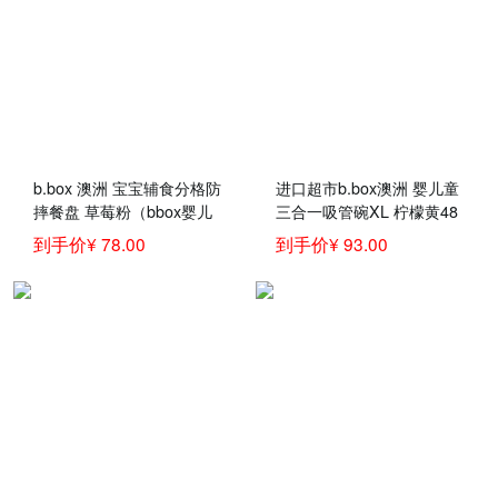
b.box 澳洲 宝宝辅食分格防
进口超市b.box澳洲 婴儿童
摔餐盘 草莓粉（bbox婴儿
三合一吸管碗XL 柠檬黄48
学食碗 儿童辅食分隔餐
0ml（bbox辅食吸管碗宝宝
到手价¥ 78.00
到手价¥ 93.00
具）
零食碗）