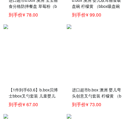
食分格防摔餐盘 草莓粉（b
盘碗 柠檬黄 （bbox吸盘碗
box婴儿学食碗 儿童辅食分
宝宝餐具套装 带硅胶勺）
到手价¥ 78.00
到手价¥ 99.00
隔餐具）
【1件到手63.6】b.box贝博
进口超市b.box 澳洲 婴儿弯
士bbox叉勺套装 儿童婴儿
头创意叉勺套装 柠檬黄 （b
叉子勺子弯头勺 宝宝儿童
box训练勺 宝宝儿童餐具叉
到手价¥ 67.00
到手价¥ 73.00
餐具训练勺 柠檬黄
子勺子）