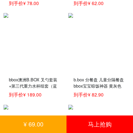
勺儿童汤勺软勺
练习学食碗 新 bbox餐盘蓝
到手价¥ 78.00
到手价¥ 62.00
绿色
bbox澳洲B.BOX 叉勺套装
b.box 分餐盘 儿童分隔餐盘
+第三代重力水杯组套（蓝
bbox宝宝晾饭神器 黄灰色
绿）儿童餐具
到手价¥ 189.00
到手价¥ 82.90
¥ 69.00
马上抢购