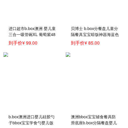
进口超市b.box澳洲 婴儿童
贝博士 b.box分餐盘儿童分
三合一吸管碗XL 葡萄紫48
隔餐具宝宝晾饭神器海蓝色
0ml（bbox辅食吸管碗宝宝
到手价¥ 99.00
到手价¥ 85.00
零食碗）
b.box澳洲进口婴儿硅胶勺
澳洲bbox宝宝辅食餐具防
子bbox宝宝学食勺婴儿饭
滑底座b.box分隔餐盘婴儿