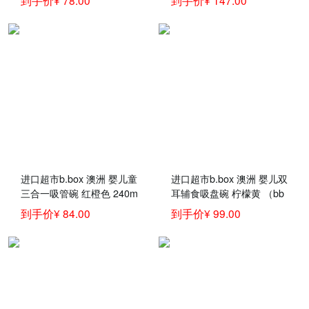
到手价¥ 78.00
到手价¥ 147.00
具）
进口超市b.box 澳洲 婴儿童
进口超市b.box 澳洲 婴儿双
三合一吸管碗 红橙色 240m
耳辅食吸盘碗 柠檬黄 （bb
l（bbox辅食吸管碗宝宝零
ox吸盘碗 宝宝餐具套装 带
到手价¥ 84.00
到手价¥ 99.00
食碗）
硅胶勺）