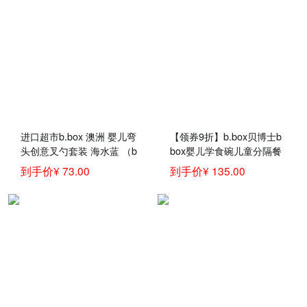
进口超市b.box 澳洲 婴儿弯
【领券9折】b.box贝博士b
头创意叉勺套装 海水蓝 （b
box婴儿学食碗儿童分隔餐
box训练勺 宝宝儿童餐具叉
盘 +勺叉套装 bbox宝宝吃
到手价¥ 73.00
到手价¥ 135.00
子勺子）
饭组合套装 海水蓝