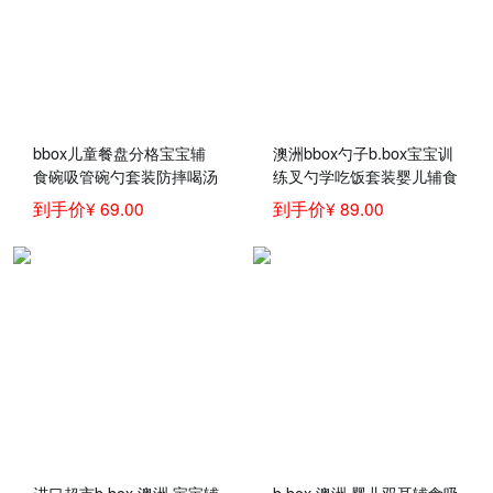
bbox儿童餐盘分格宝宝辅
澳洲bbox勺子b.box宝宝训
食碗吸管碗勺套装防摔喝汤
练叉勺学吃饭套装婴儿辅食
碗婴儿童训练学吃饭碗宝宝
碗勺儿童餐具
到手价¥ 69.00
到手价¥ 89.00
碗勺子叉子儿童餐具套装
叉勺-红橙
进口超市b.box 澳洲 宝宝辅
b.box 澳洲 婴儿双耳辅食吸