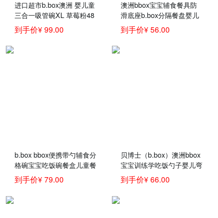
进口超市b.box澳洲 婴儿童
澳洲bbox宝宝辅食餐具防
三合一吸管碗XL 草莓粉48
滑底座b.box分隔餐盘婴儿
0ml（bbox辅食吸管碗宝宝
练习学食碗 餐盘蓝绿色
到手价¥ 99.00
到手价¥ 56.00
零食碗）
b.box bbox便携带勺辅食分
贝博士（b.box）澳洲bbox
格碗宝宝吃饭碗餐盒儿童餐
宝宝训练学吃饭勺子婴儿弯
具套装 蓝绿色 授权保证
头辅食碗叉勺套装b.box儿
到手价¥ 79.00
到手价¥ 66.00
童餐具 红橙叉勺（带叉勺
盒）