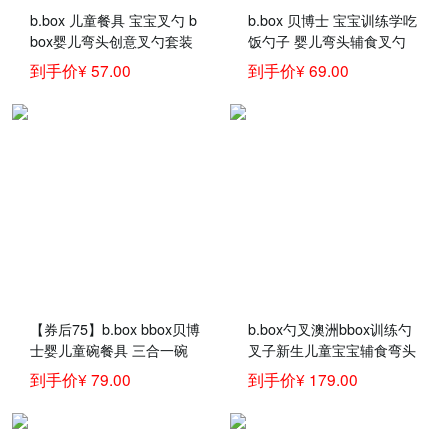
b.box 儿童餐具 宝宝叉勺 b
b.box 贝博士 宝宝训练学吃
box婴儿弯头创意叉勺套装
饭勺子 婴儿弯头辅食叉勺
海蓝色宝宝训练叉勺
黄灰色套装 儿童餐具训练
到手价¥ 57.00
到手价¥ 69.00
勺
【券后75】b.box bbox贝博
b.box勺叉澳洲bbox训练勺
士婴儿童碗餐具 三合一碗
叉子新生儿童宝宝辅食弯头
吸管碗辅食零食碗240ML宝
汤饭叉勺餐具套装 勺叉+吸
到手价¥ 79.00
到手价¥ 179.00
宝餐具 紫黄色
管碗+餐盘-黄灰色 官方认
证