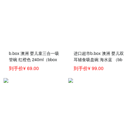
b.box 澳洲 婴儿童三合一吸
进口超市b.box 澳洲 婴儿双
管碗 红橙色 240ml（bbox
耳辅食吸盘碗 海水蓝 （bb
辅食吸管碗宝宝零食碗）
ox吸盘碗 宝宝餐具套装 带
到手价¥ 69.00
到手价¥ 99.00
硅胶勺）