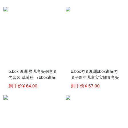
餐具新 bbox叉勺+碗-红橙
餐具训练勺 海水蓝
b.box 澳洲 婴儿弯头创意叉
b.box勺叉澳洲bbox训练勺
勺套装 草莓粉 （bbox训练
叉子新生儿童宝宝辅食弯头
勺 宝宝儿童餐具叉子勺
汤饭叉勺餐具套装 蓝绿色
到手价¥ 64.00
到手价¥ 57.00
子）
勺叉 官方认证