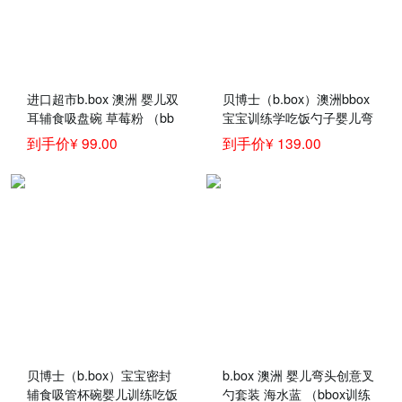
进口超市b.box 澳洲 婴儿双
贝博士（b.box）澳洲bbox
耳辅食吸盘碗 草莓粉 （bb
宝宝训练学吃饭勺子婴儿弯
ox吸盘碗 宝宝餐具套装 带
头辅食碗叉勺套装儿童餐具
到手价¥ 99.00
到手价¥ 139.00
硅胶勺）
红橙叉勺套装+Bumkins硅
胶餐盘红色
贝博士（b.box）宝宝密封
b.box 澳洲 婴儿弯头创意叉
辅食吸管杯碗婴儿训练吃饭
勺套装 海水蓝 （bbox训练