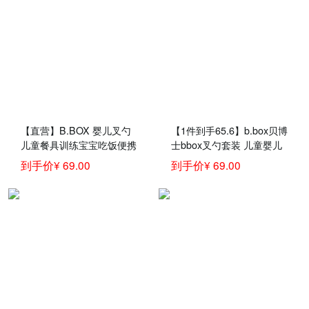
【直营】B.BOX 婴儿叉勺
【1件到手65.6】b.box贝博
儿童餐具训练宝宝吃饭便携
士bbox叉勺套装 儿童婴儿
叉子汤勺趣味装
叉子勺子弯头勺 宝宝儿童
到手价¥ 69.00
到手价¥ 69.00
餐具训练勺 葡萄紫