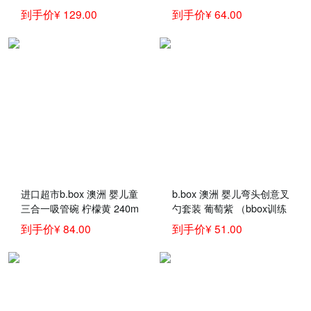
喝汤叉勺子保温碗套装零食
勺 宝宝儿童餐具叉子勺
到手价¥ 129.00
到手价¥ 64.00
碗澳洲bbox儿童餐具 蓝绿
子）
吸管碗+叉勺套装
进口超市b.box 澳洲 婴儿童
b.box 澳洲 婴儿弯头创意叉
三合一吸管碗 柠檬黄 240m
勺套装 葡萄紫 （bbox训练
l （bbox辅食吸食宝宝零食
勺 宝宝儿童餐具叉子勺
到手价¥ 84.00
到手价¥ 51.00
碗）
子）