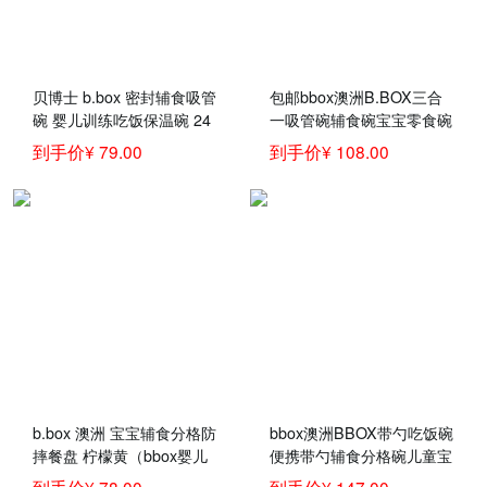
贝博士 b.box 密封辅食吸管
包邮bbox澳洲B.BOX三合
碗 婴儿训练吃饭保温碗 24
一吸管碗辅食碗宝宝零食碗
0ml
儿童餐具红橙色
到手价¥ 79.00
到手价¥ 108.00
b.box 澳洲 宝宝辅食分格防
bbox澳洲BBOX带勺吃饭碗
摔餐盘 柠檬黄（bbox婴儿
便携带勺辅食分格碗儿童宝
学食碗 儿童辅食分隔餐
宝防摔餐具套装