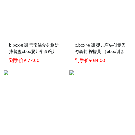
b.box澳洲 宝宝辅食分格防
b.box 澳洲 婴儿弯头创意叉
摔餐盘bbox婴儿学食碗儿
勺套装 柠檬黄 （bbox训练
童分隔餐具
勺 宝宝儿童餐具叉子勺
到手价¥ 77.00
到手价¥ 64.00
子）