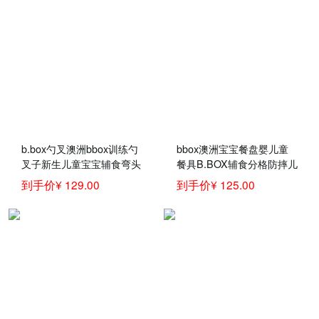
b.box勺叉澳洲bbox训练勺
bbox澳洲宝宝餐盘婴儿童
叉子新生儿童宝宝辅食弯头
餐具B.BOX辅食分格防摔儿
汤饭叉勺餐具套装 红色吸
童训练学食碗盘
到手价¥ 129.00
到手价¥ 125.00
管碗+勺叉套装 官方认证