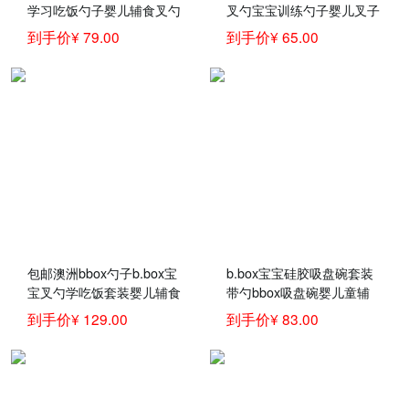
学习吃饭勺子婴儿辅食叉勺
叉勺宝宝训练勺子婴儿叉子
套装三合一辅食吸管碗儿童
新生儿童练习学吃饭勺弯头
到手价¥ 79.00
到手价¥ 65.00
餐具新 bbox叉勺-红橙
歪把辅食餐具套装 紫黄色
叉勺套装
包邮澳洲bbox勺子b.box宝
b.box宝宝硅胶吸盘碗套装
宝叉勺学吃饭套装婴儿辅食
带勺bbox吸盘碗婴儿童辅
碗勺儿童餐具
食碗勺一体式硅胶喂食套装
到手价¥ 129.00
到手价¥ 83.00
黄色