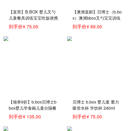
【直营】B.BOX 婴儿叉勺
【澳洲直邮】贝博士（b.bo
儿童餐具训练宝宝吃饭便携
x）澳洲bbox叉勺宝宝训练
叉子汤勺趣味装
勺子 儿童辅食餐具套装 黄
到手价¥ 75.00
到手价¥ 89.00
灰色叉勺套装
【领券9折】b.box贝博士b
贝博士 b.box 婴儿童 重力
box婴儿学食碗儿童分隔餐
吸管水杯 学饮杯 240ml
盘 +勺叉套装 bbox宝宝吃
到手价¥ 135.00
到手价¥ 75.00
饭组合套装 葡萄紫