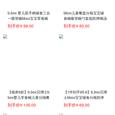
b.box 婴儿双手柄辅食三合
bbox儿童餐盘分格宝宝辅
一吸管碗bbox宝宝零食碗
食碗吸管碗勺套装防摔喝汤
紫黄色 辅食餐具
碗婴儿童训练学吃饭碗宝宝
到手价¥ 99.00
到手价¥ 83.00
碗勺子叉子儿童餐具套装
三合一碗-红橙
【领券9折】b.box贝博士b
【1件到手65.6】b.box贝博
box婴儿学食碗儿童分隔餐
士bbox宝宝辅食分格防摔
盘 +勺叉套装 bbox宝宝吃
餐具bbox婴儿学食碗儿童
到手价¥ 135.00
到手价¥ 69.00
饭组合套装 草莓粉
分隔餐盘 草莓粉