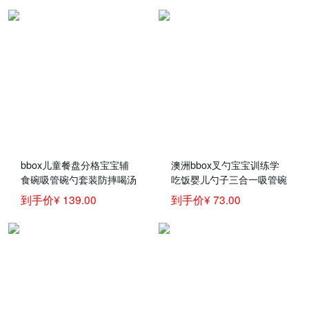
色
bbox儿童餐盘分格宝宝辅
澳洲bbox叉勺宝宝训练学
食碗吸管碗勺套装防摔喝汤
吃饭婴儿勺子三合一吸管碗
碗婴儿童训练学吃饭碗宝宝
辅食勺儿童餐具
到手价¥ 139.00
到手价¥ 73.00
碗勺子叉子儿童餐具套装
红橙套餐