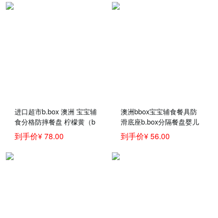
进口超市b.box 澳洲 宝宝辅
澳洲bbox宝宝辅食餐具防
食分格防摔餐盘 柠檬黄（b
滑底座b.box分隔餐盘婴儿
box婴儿学食碗 儿童辅食分
练习学食碗 餐盘黄灰色
到手价¥ 78.00
到手价¥ 56.00
隔餐具）