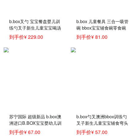
b.box叉勺 宝宝餐盘婴儿训
b.box 儿童餐具 三合一吸管
练勺叉子新生儿童宝宝喝汤
碗 bbox宝宝辅食碗零食碗
吸管碗辅食弯头汤饭叉勺餐
婴儿碗 海蓝色
到手价¥ 229.00
到手价¥ 81.00
具套装 餐盘bumkins+叉勺
碗bbox-蓝绿
苏宁国际 超级新品 b.box澳
b.box勺叉澳洲bbox训练勺
洲进口B.BOX宝宝婴幼儿训
叉子新生儿童宝宝辅食弯头
练学吃饭婴儿辅食叉勺套装
汤饭叉勺餐具套装 黄灰色
到手价¥ 67.00
到手价¥ 57.00
儿童餐具 孕婴童餐具 绿紫
勺叉 官方认证