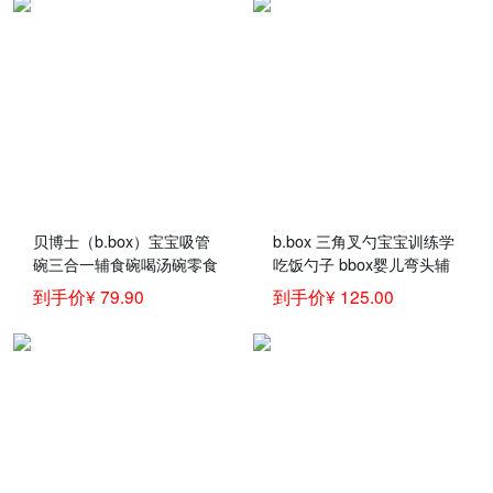
贝博士（b.box）宝宝吸管
b.box 三角叉勺宝宝训练学
碗三合一辅食碗喝汤碗零食
吃饭勺子 bbox婴儿弯头辅
碗儿童餐具套装新款 bbox
食叉勺 冰激凌系列 雪糕绿
到手价¥ 79.90
到手价¥ 125.00
三合一吸管碗-红橙
色套装 儿童餐具训练勺