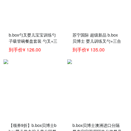
b.box勺叉婴儿宝宝训练勺
苏宁国际 超级新品 b.box
子吸管碗餐盘套装 勺叉+三
贝博士 婴儿训练叉勺+三合
合一吸管碗（红色套装）
一吸管碗 儿童餐具宝宝吃
到手价¥ 126.00
到手价¥ 135.00
饭叉子 辅食碗 套装 【购买
请备注颜色】
【领券9折】b.box贝博士b
b.box贝博士澳洲进口分隔