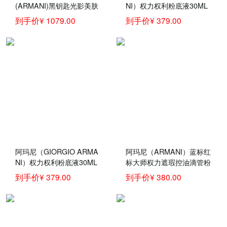
(ARMANI)黑钥匙光影美肤
NI）权力权利粉底液30ML
修颜CC/BB霜 50ml 遮瑕裸
无痕持妆 权力粉底液 5# 自
到手价¥ 1079.00
到手价¥ 379.00
妆素颜霜CC霜控油 1#粉裸
然肤色 适合健康肤色SPF2
光
5
阿玛尼（GIORGIO ARMA
阿玛尼（ARMANI）蓝标红
NI）权力权利粉底液30ML
标大师权力遮瑕控油滴管粉
无痕持妆 权力粉底液 4.5#
底液UV干皮 权力粉底液02
到手价¥ 379.00
到手价¥ 380.00
自然白皙SPF25
号白皙色