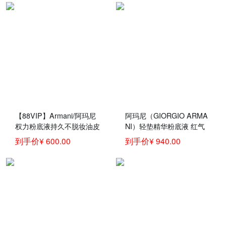
油 适合混油肌/油性肌
【88VIP】Armani/阿玛尼
阿玛尼（GIORGIO ARMA
权力粉底液持久不脱妆油皮
NI）轻垫精华粉底液 红气
遮瑕控油 正品
垫 红气垫2+红管209套装
到手价¥ 600.00
到手价¥ 940.00