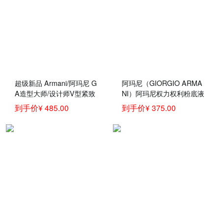
超级新品 Armani/阿玛尼 G
阿玛尼（GIORGIO ARMA
A造型大师/设计师V型紧致
NI）阿玛尼权力权利粉底液
粉底液30ml SPF20 （2#柔
30ML无痕持妆 权力粉底液
到手价¥ 485.00
到手价¥ 375.00
白色）
4# 暖调偏白色SPF25